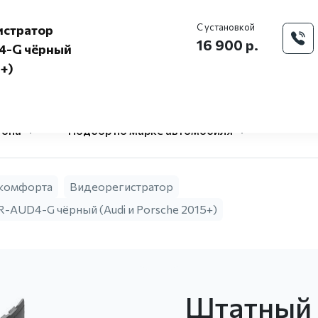
Моск
С установкой
истратор
16 900 р.
4-G чёрный
5+)
O Pandora
Доставка и 
центр
гона
Подбор по марке автомобиля
 комфорта
Видеорегистратор
AUD4-G чёрный (Audi и Porsche 2015+)
Штатный