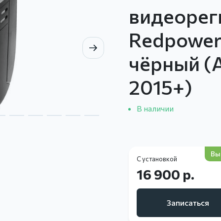
видеорег
Redpowe
чёрный (A
2015+)
В наличии
Вы
С установкой
16 900 р.
Записаться