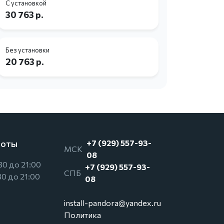
С установкой
С устано
30 763 р.
72 743
Без установки
Без уста
20 763 р.
56 130 
боты
+7 (929) 557-93-
МСК
08
30 до 21:00
+7 (929) 557-93-
СПБ
30 до 21:00
08
install-pandora@yandex.ru
Политика