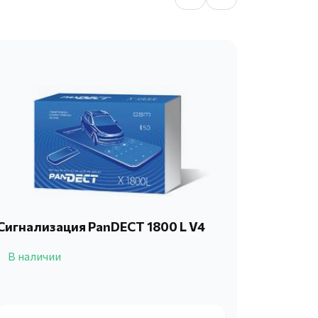
Сигнализация PanDECT 1800 L V4
Автосиг
4710
В наличии
В нали