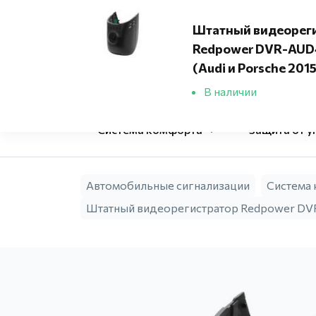
Адреса установочных центров
Штатный видеорег
Redpower DVR-AUD
Фирменный
(Audi и Porsche 201
установочный 
В наличии
Система комфорта
Защита от у
Автомобильные сигнализации
Система
Штатный видеорегистратор Redpower DVR-