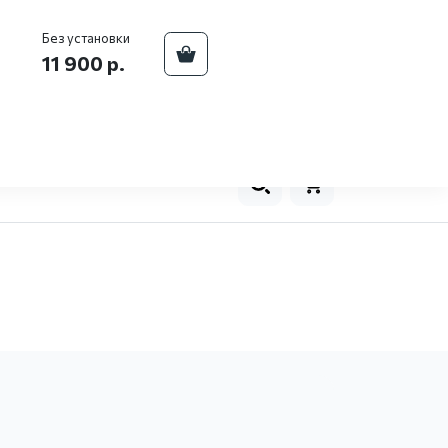
ва
+7 (929) 557-93-08
Телефон центра:
Без установки
11 900 р.
оплата
Новости
Контакты
0