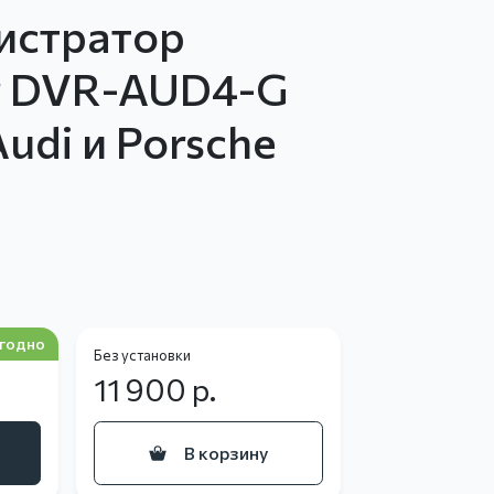
истратор
r DVR-AUD4-G
udi и Porsche
годно
Без установки
11 900
р.
В корзину