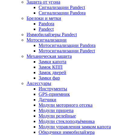
Защита от угона
Сигнализации Pandect
Сигнализации Pandora
Брелоки и метки
Pandora
Pandect
Иммобилайзеры Pandect
Мотосигнализации
Мотосигнализации Pandora
Мотосигнализации Pandect
Механическая защита
Замки капота
Замок КПП
Замок дверей
Замки фар
Аксессуары
Инструменты
GPS-приемник
Датчики
Модули моторного отсека
Модули прицепа
Модули релейные
Модули стеклоподъёмника
Модули управления замком капота
Обходчики иммобилайзера