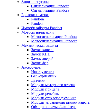
Защита от угона
Сигнализации Pandect
Сигнализации Pandora
Брелоки и метки
Pandora
Pandect
Иммобилайзеры Pandect
Мотосигнализации
Мотосигнализации Pandora
Мотосигнализации Pandect
Механическая защита
Замки капота
Замок КПП
Замок дверей
Замки фар
Аксессуары
Инструменты
GPS-приемник
Датчики
Модули моторного отсека
Модули прицепа
Модули релейные
Модули стеклоподъёмника
Модули управления замком капота
Обходчики иммобилайзера