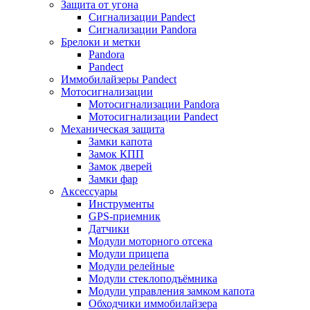
Защита от угона
Сигнализации Pandect
Сигнализации Pandora
Брелоки и метки
Pandora
Pandect
Иммобилайзеры Pandect
Мотосигнализации
Мотосигнализации Pandora
Мотосигнализации Pandect
Механическая защита
Замки капота
Замок КПП
Замок дверей
Замки фар
Аксессуары
Инструменты
GPS-приемник
Датчики
Модули моторного отсека
Модули прицепа
Модули релейные
Модули стеклоподъёмника
Модули управления замком капота
Обходчики иммобилайзера