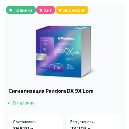
Новинка
Хит
Экономия
Сигнализация Pandora DX 9X Lora
В наличии
С установкой
Без установки
36 520 р.
23 203 р.