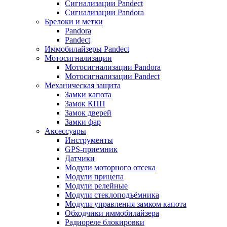
Сигнализации Pandect
Сигнализации Pandora
Брелоки и метки
Pandora
Pandect
Иммобилайзеры Pandect
Мотосигнализации
Мотосигнализации Pandora
Мотосигнализации Pandect
Механическая защита
Замки капота
Замок КПП
Замок дверей
Замки фар
Аксессуары
Инструменты
GPS-приемник
Датчики
Модули моторного отсека
Модули прицепа
Модули релейные
Модули стеклоподъёмника
Модули управления замком капота
Обходчики иммобилайзера
Радиореле блокировки