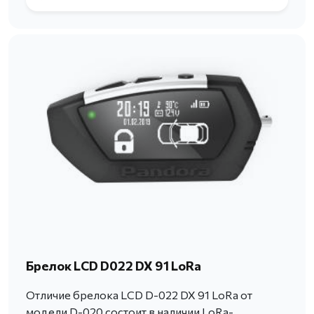
Брелок LCD D022 DX 91 LoRa
Отличие брелока LCD D-022 DX 91 LoRa от
модели D-020 состоит в наличии LoRa-