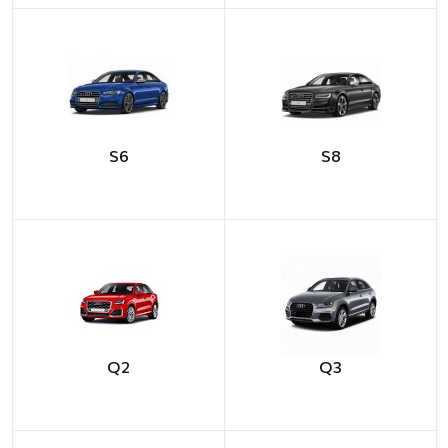
S6
S8
Q2
Q3