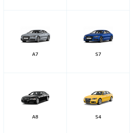
A7
S7
A8
S4