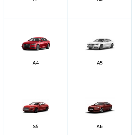
A4
A5
S5
A6