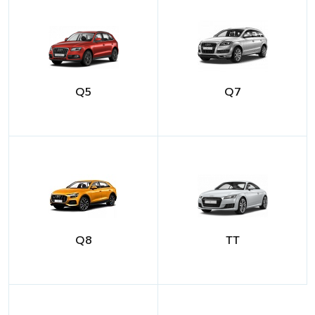
Q5
Q7
Q8
TT