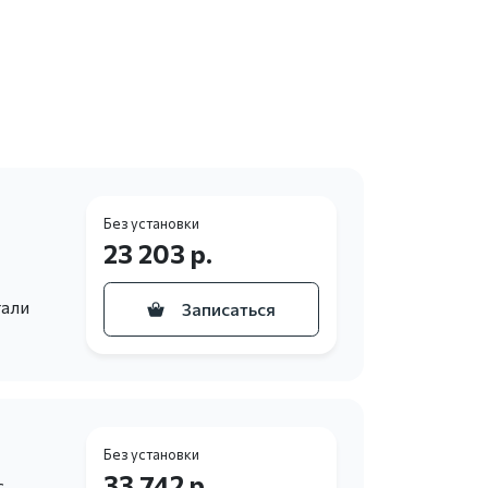
Без установки
23 203 р.
тали
Записаться
Без установки
33 742 р.
с