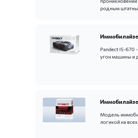
проникновении в
родным штатны
Иммобилайзер
Pandect IS-670
угон машины и 
Иммобилайзе
Модель иммобил
логикой на все