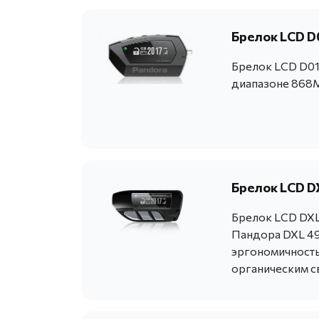
Брелок LCD D
Брелок LCD D01
диапазоне 868M
Брелок LCD DX
Брелок LCD DXL 
Пандора DXL 49
эргономичность
органическим с