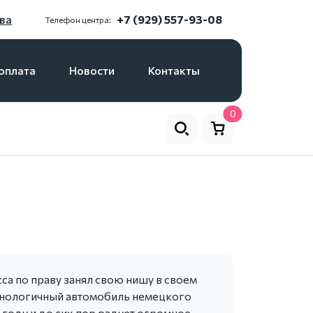
ва
+7 (929) 557-93-08
Телефон центра:
оплата
Новости
Контакты
0
а по праву занял свою нишу в своем
хнологичный автомобиль немецкого
году и до сих пор радует огромное