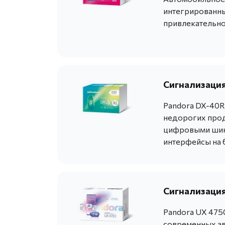
интегрированны
привлекательно
Сигнализация
Pandora DX-40R
недорогих прод
цифровыми шина
интерфейсы на 
Сигнализация
Pandora UX 475
современных ав