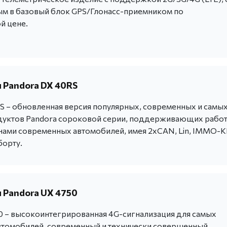
м в базовый блок GPS/Глонасс-приемником по
й цене.
 Pandora DX 40RS
S – обновленная версия популярных, современных и самы
уктов Pandora сороковой серии, поддерживающих работ
ми современных автомобилей, имея 2хCAN, Lin, IMMO-
борту.
 Pandora UX 4750
0 – высокоинтегрированная 4G-сигнализация для самых
томобилей, современный и технически совершенный