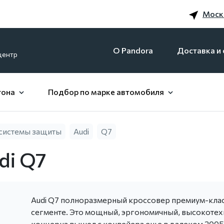
Моск
O Pandora
Доставка и 
центр
гона
Подбор по марке автомобиля
системы защиты
Audi
Q7
di Q7
Audi Q7 полноразмерный кроссовер премиум-класс
сегменте. Это мощный, эргономичный, высокоте
концерна вышел с конвейера еще в далеком 2005 