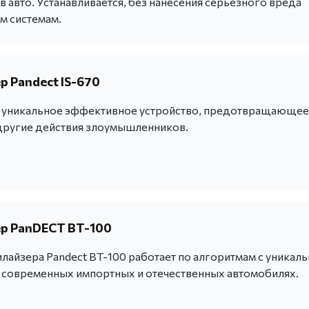
 авто. Устанавливается, без нанесения серьезного вреда
м системам.
 Pandect IS-670
 - уникальное эффективное устройство, предотвращающее
другие действия злоумышленников.
р PanDECT BT-100
айзера Pandect BT-100 работает по алгоритмам с уникал
х современных импортных и отечественных автомобилях.