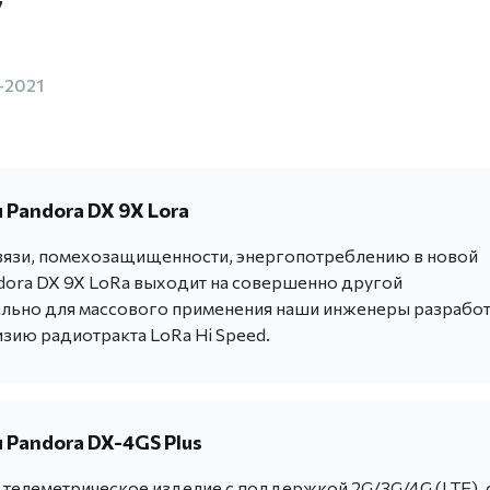
7
-2021
 Pandora DX 9X Lora
вязи, помехозащищенности, энергопотреблению в новой
dora DX 9X LoRa выходит на совершенно другой
льно для массового применения наши инженеры разрабо
зию радиотракта LoRa Hi Speed.
 Pandora DX-4GS Plus
телеметрическое изделие с поддержкой 2G/3G/4G (LTE), 