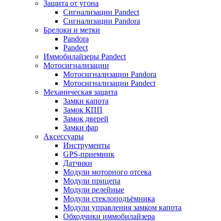
Защита от угона
Сигнализации Pandect
Сигнализации Pandora
Брелоки и метки
Pandora
Pandect
Иммобилайзеры Pandect
Мотосигнализации
Мотосигнализации Pandora
Мотосигнализации Pandect
Механическая защита
Замки капота
Замок КПП
Замок дверей
Замки фар
Аксессуары
Инструменты
GPS-приемник
Датчики
Модули моторного отсека
Модули прицепа
Модули релейные
Модули стеклоподъёмника
Модули управления замком капота
Обходчики иммобилайзера