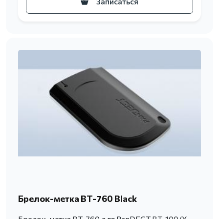
Записаться
Брелок-метка BT-760 Black
Брелок-метка BT-760 для PanDECT BT-100/X-