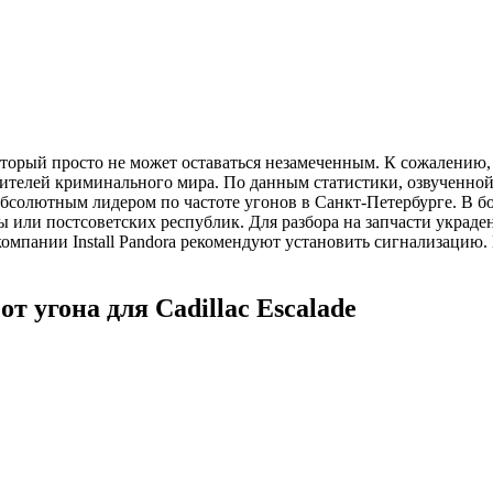
который просто не может оставаться незамеченным. К сожалени
авителей криминального мира. По данным статистики, озвученн
 абсолютным лидером по частоте угонов в Санкт-Петербурге. В 
или постсоветских республик. Для разбора на запчасти украденн
омпании Install Pandora рекомендуют установить сигнализацию.
т угона для Cadillac Escalade