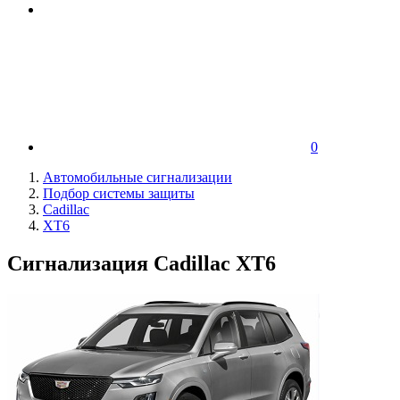
0
Автомобильные сигнализации
Подбор системы защиты
Cadillac
XT6
Сигнализация Cadillac XT6