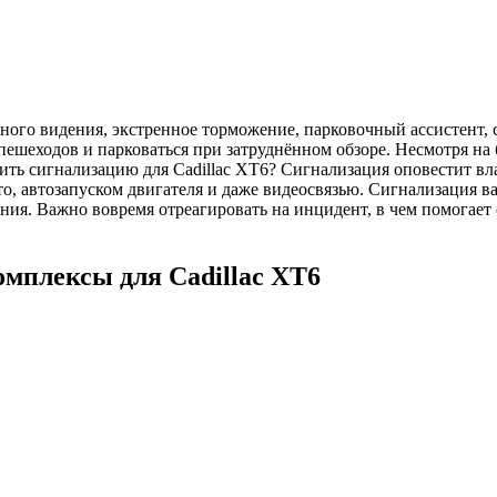
чного видения, экстренное торможение, парковочный ассистент,
 пешеходов и парковаться при затруднённом обзоре. Несмотря на
пить сигнализацию для Cadillac XT6? Сигнализация оповестит в
 автозапуском двигателя и даже видеосвязью. Сигнализация ва
ия. Важно вовремя отреагировать на инцидент, в чем помогает 
мплексы для Cadillac XT6