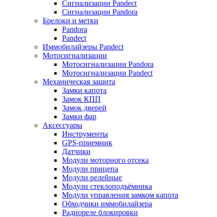
Сигнализации Pandect
Сигнализации Pandora
Брелоки и метки
Pandora
Pandect
Иммобилайзеры Pandect
Мотосигнализации
Мотосигнализации Pandora
Мотосигнализации Pandect
Механическая защита
Замки капота
Замок КПП
Замок дверей
Замки фар
Аксессуары
Инструменты
GPS-приемник
Датчики
Модули моторного отсека
Модули прицепа
Модули релейные
Модули стеклоподъёмника
Модули управления замком капота
Обходчики иммобилайзера
Радиореле блокировки