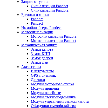
Защита от угона
Сигнализации Pandect
Сигнализации Pandora
Брелоки и метки
Pandora
Pandect
Иммобилайзеры Pandect
Мотосигнализации
Мотосигнализации Pandora
Мотосигнализации Pandect
Механическая защита
Замки капота
Замок КПП
Замок дверей
Замки фар
Аксессуары
Инструменты
GPS-приемник
Датчики
Модули моторного отсека
Модули прицепа
Модули релейные
Модули стеклоподъёмника
Модули управления замком капота
Обходчики иммобилайзера