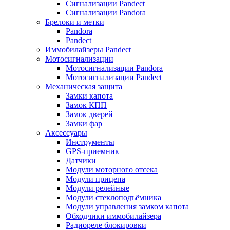
Сигнализации Pandect
Сигнализации Pandora
Брелоки и метки
Pandora
Pandect
Иммобилайзеры Pandect
Мотосигнализации
Мотосигнализации Pandora
Мотосигнализации Pandect
Механическая защита
Замки капота
Замок КПП
Замок дверей
Замки фар
Аксессуары
Инструменты
GPS-приемник
Датчики
Модули моторного отсека
Модули прицепа
Модули релейные
Модули стеклоподъёмника
Модули управления замком капота
Обходчики иммобилайзера
Радиореле блокировки