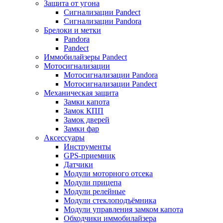
Защита от угона
Сигнализации Pandect
Сигнализации Pandora
Брелоки и метки
Pandora
Pandect
Иммобилайзеры Pandect
Мотосигнализации
Мотосигнализации Pandora
Мотосигнализации Pandect
Механическая защита
Замки капота
Замок КПП
Замок дверей
Замки фар
Аксессуары
Инструменты
GPS-приемник
Датчики
Модули моторного отсека
Модули прицепа
Модули релейные
Модули стеклоподъёмника
Модули управления замком капота
Обходчики иммобилайзера