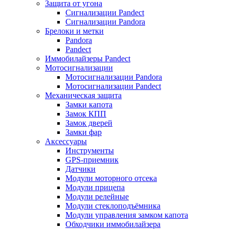
Защита от угона
Сигнализации Pandect
Сигнализации Pandora
Брелоки и метки
Pandora
Pandect
Иммобилайзеры Pandect
Мотосигнализации
Мотосигнализации Pandora
Мотосигнализации Pandect
Механическая защита
Замки капота
Замок КПП
Замок дверей
Замки фар
Аксессуары
Инструменты
GPS-приемник
Датчики
Модули моторного отсека
Модули прицепа
Модули релейные
Модули стеклоподъёмника
Модули управления замком капота
Обходчики иммобилайзера