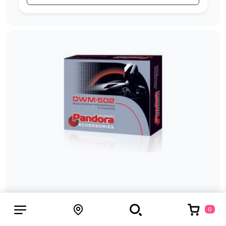
Модуль стеклоподъемника Pandora DWM
502
0