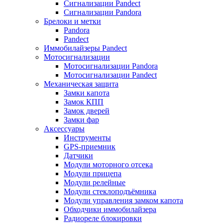
Сигнализации Pandect
Сигнализации Pandora
Брелоки и метки
Pandora
Pandect
Иммобилайзеры Pandect
Мотосигнализации
Мотосигнализации Pandora
Мотосигнализации Pandect
Механическая защита
Замки капота
Замок КПП
Замок дверей
Замки фар
Аксессуары
Инструменты
GPS-приемник
Датчики
Модули моторного отсека
Модули прицепа
Модули релейные
Модули стеклоподъёмника
Модули управления замком капота
Обходчики иммобилайзера
Радиореле блокировки