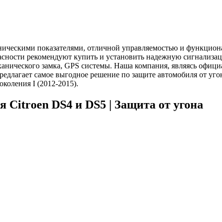
ническими показателями, отличной управляемостью и функциона
асности рекомендуют купить и установить надежную сигнализац
ханического замка, GPS системы. Наша компания, являясь офиц
предлагает самое выгодное решение по защите автомобиля от у
коления I (2012-2015).
 Citroen DS4 и DS5 | Защита от угона