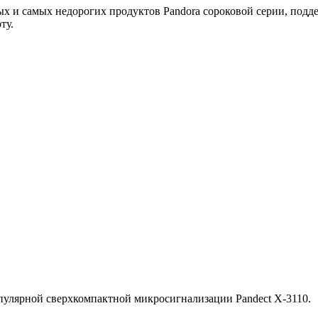
ных и самых недорогих продуктов Pandora сороковой серии, п
ту.
пулярной сверхкомпактной микросигнализации Pandect X-3110.