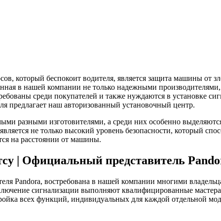
сов, который беспокоит водителя, является защита машины от 
ленная в нашей компании не только надежными производителями,
ебованы среди покупателей и также нуждаются в установке сигна
ля предлагает наш авторизованный установочный центр.
мыми разными изготовителями, а среди них особенно выделяютс
вляется не только высокий уровень безопасности, который спосо
тся на расстоянии от машины.
тсу | Официальный представитель Pandor
ителя Pandora, востребована в нашей компании многими владел
ключение сигнализации выполняют квалифицированные мастера,
ройка всех функций, индивидуальных для каждой отдельной моде