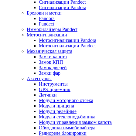
Сигнализации Pandect
Сигнализации Pandora
Брелоки и метки
Pandora
Pandect
Иммобилайзеры Pandect
Мотосигнализации
Мотосигнализации Pandora
Мотосигнализации Pandect
Механическая защита
Замки капота
Замок КПП
Замок дверей
Замки фар
Аксессуары
Инструменты
GPS-приемник
Датчики
Модули моторного отсека
Модули прицепа
Модули релейные
Модули стеклоподъёмника
Модули управления замком капота
Обходчики иммобилайзера
Радиореле блокировки