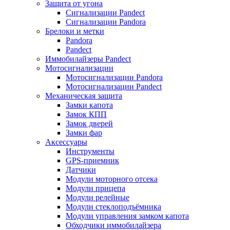
Защита от угона
Сигнализации Pandect
Сигнализации Pandora
Брелоки и метки
Pandora
Pandect
Иммобилайзеры Pandect
Мотосигнализации
Мотосигнализации Pandora
Мотосигнализации Pandect
Механическая защита
Замки капота
Замок КПП
Замок дверей
Замки фар
Аксессуары
Инструменты
GPS-приемник
Датчики
Модули моторного отсека
Модули прицепа
Модули релейные
Модули стеклоподъёмника
Модули управления замком капота
Обходчики иммобилайзера