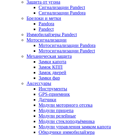
Защита от угона
Сигнализации Pandect
Сигнализации Pandora
Брелоки и метки
Pandora
Pandect
Иммобилайзеры Pandect
Мотосигнализации
Мотосигнализации Pandora
Мотосигнализации Pandect
Механическая защита
Замки капота
Замок КПП
Замок дверей
Замки фар
Аксессуары
Инструменты
GPS-приемник
Датчики
Модули моторного отсека
Модули прицепа
Модули релейные
Модули стеклоподъёмника
Модули управления замком капота
Обходчики иммобилайзера