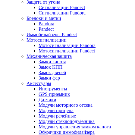
Защита от угона
Сигнализации Pandect
Сигнализации Pandora
Брелоки и метки
Pandora
Pandect
Иммобилайзеры Pandect
Мотосигнализации
Мотосигнализации Pandora
Мотосигнализации Pandect
Механическая защита
Замки капота
Замок КПП
Замок дверей
Замки фар
Аксессуары
Инструменты
GPS-приемник
Датчики
Модули моторного отсека
Модули прицепа
Модули релейные
Модули стеклоподъёмника
Модули управления замком капота
Обходчики иммобилайзера