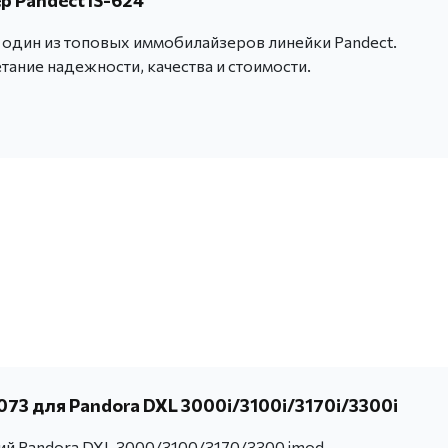
 Pandect IS-624
- один из топовых иммобилайзеров линейки Pandect.
ание надежности, качества и стоимости.
73 для Pandora DXL 3000i/3100i/3170i/3300i
ий Pandora DXL 3000/3100/3170/3300 imod