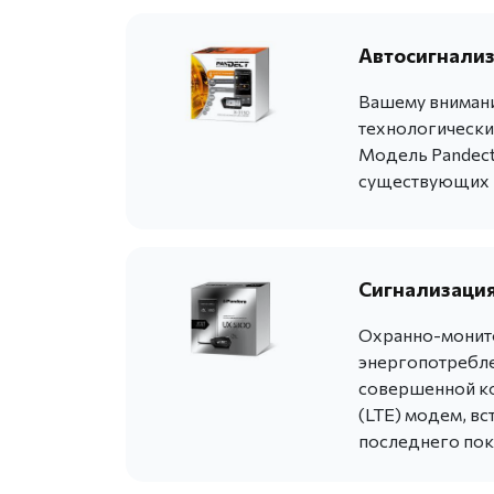
Автосигнализ
Вашему внимани
технологически
Модель Pandect 
существующих 
Сигнализация
Охранно-монито
энергопотребле
совершенной ко
(LTE) модем, в
последнего поко