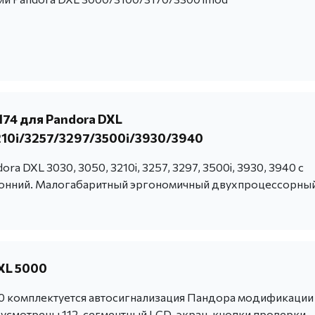
174 для Pandora DXL
10i/3257/3297/3500i/3930/3940
ra DXL 3030, 3050, 3210i, 3257, 3297, 3500i, 3930, 3940 с
онний. Малогабаритный эргономичный двухпроцессорны
XL 5000
 комплектуется автосигнализация Пандора модификации
усмотрены 112-сегментный LCD-экран, кнопки проверки