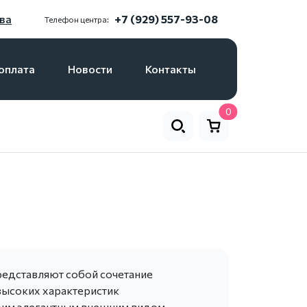
ва
+7 (929) 557-93-08
Телефон центра:
оплата
Новости
Контакты
0
редставляют собой сочетание
высоких характеристик
оим элегантным внешним видом,