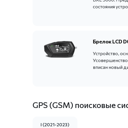
состояния устро
Брелок LCD D
Устройство, ос
Усовершенствов
вписан новый ди
GPS (GSM) поисковые си
I (2021-2023)