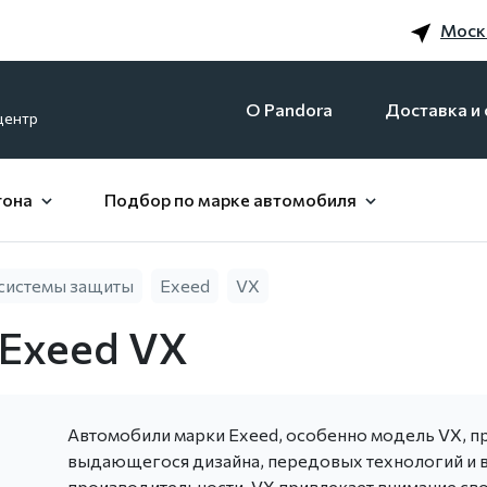
Моск
O Pandora
Доставка и 
центр
гона
Подбор по марке автомобиля
системы защиты
Exeed
VX
 Exeed VX
Автомобили марки Exeed, особенно модель VX, п
выдающегося дизайна, передовых технологий и 
производительности. VX привлекает внимание св