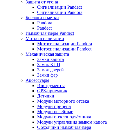
Защита от угона
Сигнализации Pandect
Сигнализации Pandora
Брелоки и метки
Pandora
Pandect
Иммобилайзеры Pandect
Мотосигнализации
Мотосигнализации Pandora
Мотосигнализации Pandect
Механическая защита
Замки капота
Замок КПП
Замок дверей
Замки фар
Аксессуары
Инструменты
GPS-приемник
Датчики
Модули моторного отсека
Модули прицепа
Модули релейные
Модули стеклоподъёмника
Модули управления замком капота
Обходчики иммобилайзера