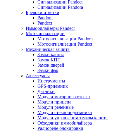
Сигнализации Pandect
Сигнализации Pandora
Брелоки и метки
Pandora
Pandect
Иммобилайзеры Pandect
Мотосигнализации
Мотосигнализации Pandora
Мотосигнализации Pandect
Механическая защита
Замки капота
Замок КПП
Замок дверей
Замки фар
Аксессуары
Инструменты
GPS-приемник
Датчики
Модули моторного отсека
Модули прицепа
Модули релейные
Модули стеклоподъёмника
Модули управления замком капота
Обходчики иммобилайзера
Радиореле блокировки