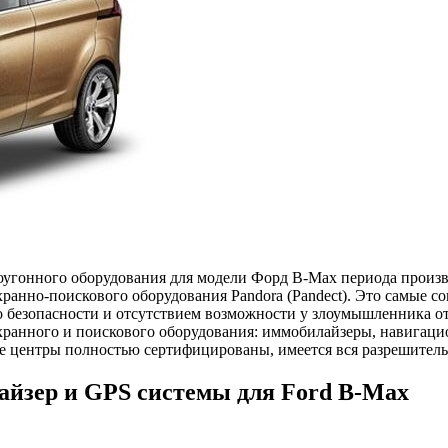
угонного оборудования для модели Форд B-Max периода произво
хранно-поискового оборудования Pandora (Pandect). Это самые 
о безопасности и отсутствием возможности у злоумышленника о
ранного и поискового оборудования: иммобилайзеры, навигацио
е центры полностью сертифицированы, имеется вся разрешитель
айзер и GPS системы для Ford B-Max