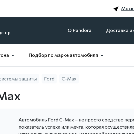
Моск
O Pandora
Доставка и 
центр
гона
Подбор по марке автомобиля
системы защиты
Ford
C-Max
-Max
Автомобиль Ford C-Max – не просто средство пер
показатель успеха или мечта, которая осуществил
установить сигнализацию, которая обезопасит от 