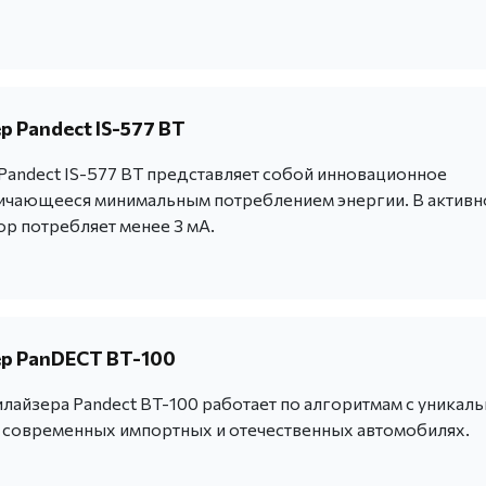
 Pandect IS-577 BT
andect IS-577 BT представляет собой инновационное
личающееся минимальным потреблением энергии. В актив
ор потребляет менее 3 мА.
р PanDECT BT-100
айзера Pandect BT-100 работает по алгоритмам с уникал
х современных импортных и отечественных автомобилях.