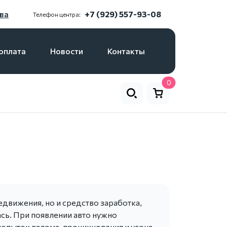
ва
+7 (929) 557-93-08
Телефон центра:
оплата
Новости
Контакты
0
едвижения, но и средство заработка,
ась. При появлении авто нужно
попыток взлома, проникновения и угона.