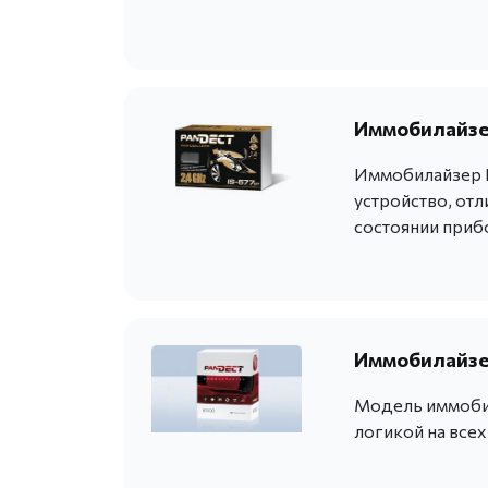
Иммобилайзер
Иммобилайзер P
устройство, от
состоянии приб
Иммобилайзе
Модель иммобил
логикой на все