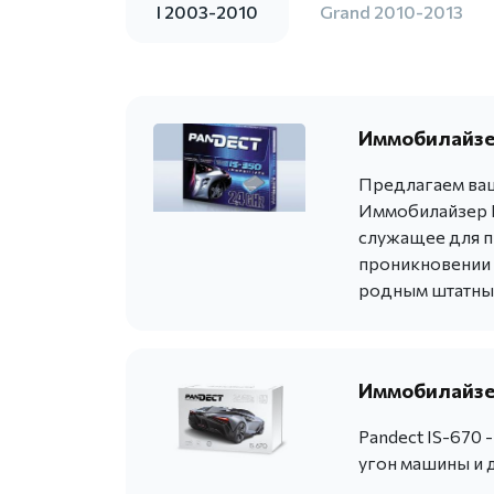
I 2003-2010
Grand 2010-2013
Иммобилайзер
Предлагаем ваш
Иммобилайзер P
служащее для п
проникновении в
родным штатны
Иммобилайзер
Pandect IS-670
угон машины и 