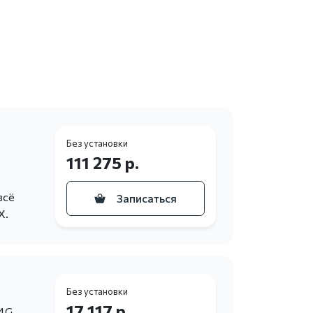
Без установки
111 275 р.
всё
Записаться
X.
Без установки
17 117 р.
4G,