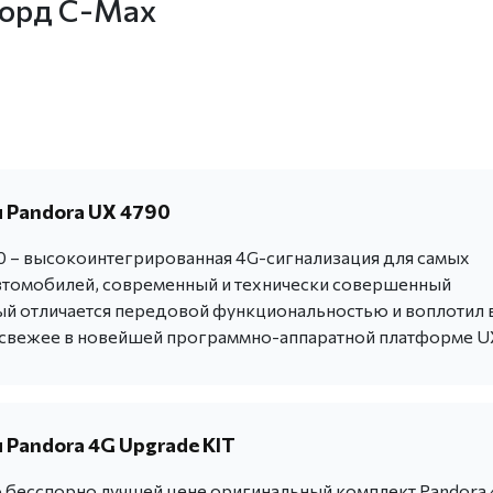
Форд С-Max
 Pandora UX 4790
0 – высокоинтегрированная 4G-сигнализация для самых
томобилей, современный и технически совершенный
ый отличается передовой функциональностью и воплотил 
 свежее в новейшей программно-аппаратной платформе U
 Pandora 4G Upgrade KIT
о бесспорно лучшей цене оригинальный комплект Pandora 