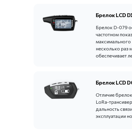
Брелок LCD DX
Брелок D-079 о
частотном пока
максимального н
несколько раз 
обеспечивает ле
Брелок LCD D
Отличие брелока
LoRa-трансивера
дальность связи
эксплуатации н