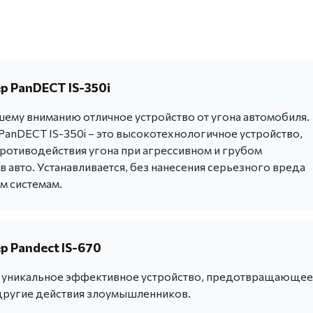
 PanDECT IS-350i
ему вниманию отличное устройство от угона автомобиля.
anDECT IS-350i – это высокотехнологичное устройство,
ротиводействия угона при агрессивном и грубом
 авто. Устанавливается, без нанесения серьезного вреда
м системам.
 Pandect IS-670
 - уникальное эффективное устройство, предотвращающее
другие действия злоумышленников.