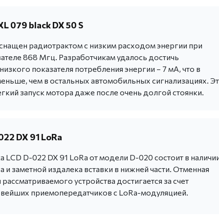
L 079 black DX 50 S
снащен радиотрактом с низким расходом энергии при
зателе 868 Мгц. Разработчикам удалось достичь
изкого показателя потребления энергии – 7 мА, что в
меньше, чем в остальных автомобильных сигнализациях. Э
гкий запуск мотора даже после очень долгой стоянки.
022 DX 91 LoRa
 LCD D-022 DX 91 LoRa от модели D-020 состоит в наличи
 и заметной издалека вставки в нижней части. Отменная
 рассматриваемого устройства достигается за счет
овейших приемопередатчиков с LoRa-модуляцией.