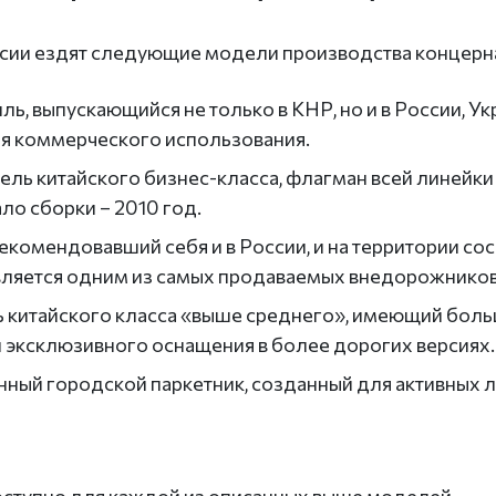
сии ездят следующие модели производства концерна
ь, выпускающийся не только в КНР, но и в России, 
для коммерческого использования.
ль китайского бизнес-класса, флагман всей линейки 
ло сборки – 2010 год.
комендовавший себя и в России, и на территории со
является одним из самых продаваемых внедорожников
ь китайского класса «выше среднего», имеющий боль
 эксклюзивного оснащения в более дорогих версиях.
нный городской паркетник, созданный для активных 