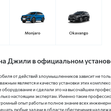
Monjaro
Okavango
 на Джили в официальном установ
биля от действий злоумышленников зависит не толь
ажным является и качество установки этих комплексо
 оборудование и сделали это на высочайшем профес
олько настоящим экспертам. Именно такие професси
 Огромный опыт работы и полное знание всех инженер
решать любые задачи в области обеспечения надлежа