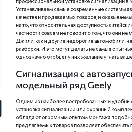
профессиональной установке сигнализации в 
Устанавливаем самые современные системы а
качества и продаваемых товаров, и оказываем
на то, что относительная доступность китайски
частности совсем не говорит о том, что они не
Джили, как и другие недорогие автомобили, 
разборки. И это могут делать не самые опытн
однозначно отобьет у них желание угнать ваш
Сигнализация с автозапус
модельный ряд Geely
Одним из наиболее востребованных и удобных
установка сигнализации или охранный компле
обладают огромным опытом монтажа подобног
предлагаемых товаров позволяет обеспечить 