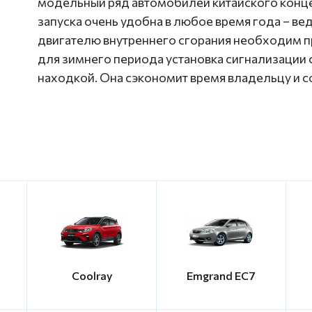
модельный ряд автомобилей китайского конце
запуска очень удобна в любое время года – в
двигателю внутреннего сгорания необходим про
для зимнего периода установка сигнализации с
находкой. Она сэкономит время владельцу и с
Coolray
Emgrand EC7