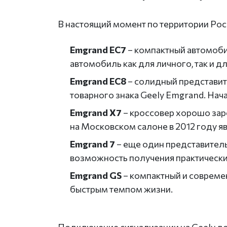
В настоящий момент по территории Рос
Emgrand EC7
– компактный автомобил
автомобиль как для личного, так и 
Emgrand EC8
– солидный представите
товарного знака Geely Emgrand. Нача
Emgrand X7
– кроссовер хорошо заре
на Московском салоне в 2012 году 
Emgrand 7
– еще один представител
возможность получения практически
Emgrand GS
– компактный и совреме
быстрым темпом жизни.