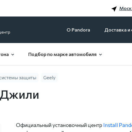
Моск
O Pandora
Доставка и 
центр
гона
Подбор по марке автомобиля
системы защиты
Geely
 Джили
Официальный установочный центр
Install Pan