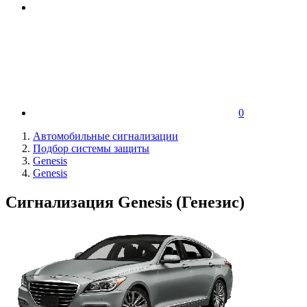
0
Автомобильные сигнализации
Подбор системы защиты
Genesis
Genesis
Сигнализация Genesis (Генезис)