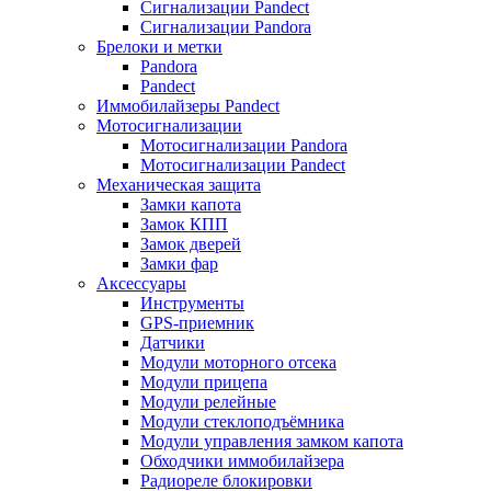
Сигнализации Pandect
Сигнализации Pandora
Брелоки и метки
Pandora
Pandect
Иммобилайзеры Pandect
Мотосигнализации
Мотосигнализации Pandora
Мотосигнализации Pandect
Механическая защита
Замки капота
Замок КПП
Замок дверей
Замки фар
Аксессуары
Инструменты
GPS-приемник
Датчики
Модули моторного отсека
Модули прицепа
Модули релейные
Модули стеклоподъёмника
Модули управления замком капота
Обходчики иммобилайзера
Радиореле блокировки