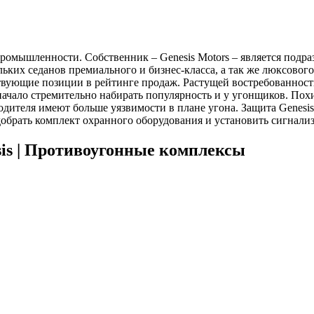
ромышленности. Собственник – Genesis Motors – является подра
ьких седанов премиального и бизнес-класса, а так же люксово
твующие позиции в рейтинге продаж. Растущей востребованност
 начало стремительно набирать популярность и у угонщиков. П
дителя имеют больше уязвимости в плане угона. Защита Genesis 
обрать комплект охранного оборудования и установить сигнали
sis | Противоугонные комплексы