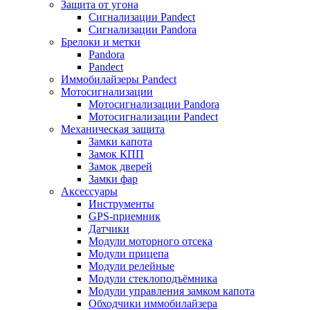
Защита от угона
Сигнализации Pandect
Сигнализации Pandora
Брелоки и метки
Pandora
Pandect
Иммобилайзеры Pandect
Мотосигнализации
Мотосигнализации Pandora
Мотосигнализации Pandect
Механическая защита
Замки капота
Замок КПП
Замок дверей
Замки фар
Аксессуары
Инструменты
GPS-приемник
Датчики
Модули моторного отсека
Модули прицепа
Модули релейные
Модули стеклоподъёмника
Модули управления замком капота
Обходчики иммобилайзера