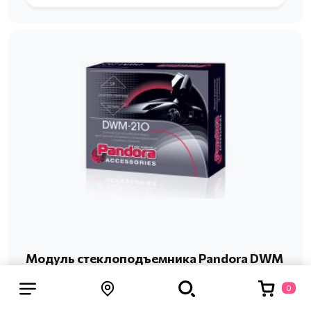
Модуль стеклоподъемника Pandora DWM
210
0
В данном модуле используются алгоритмы,