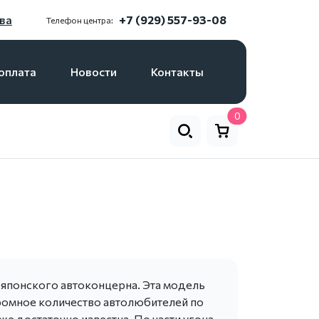
ва
+7 (929) 557-93-08
Телефон центра:
оплата
Новости
Контакты
0
ь японского автоконцерна. Эта модель
громное количество автолюбителей по
же достаточно известна. По части угона