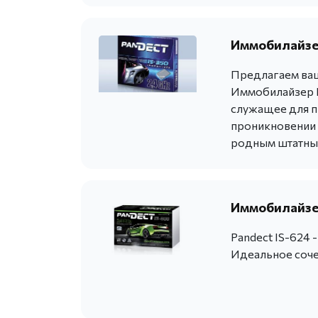
Иммобилайзер
Предлагаем ваш
Иммобилайзер P
служащее для п
проникновении в
родным штатны
Иммобилайзер
Pandect IS-624 
Идеальное сочет