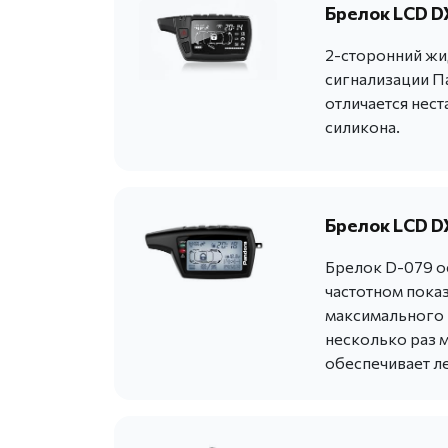
Брелок LCD D
2-сторонний жи
сигнализации Па
отличается нес
силикона.
Брелок LCD DX
Брелок D-079 о
частотном пока
максимального н
несколько раз 
обеспечивает ле