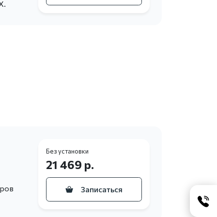
X.
Без установки
21 469 р.
еров
Записаться