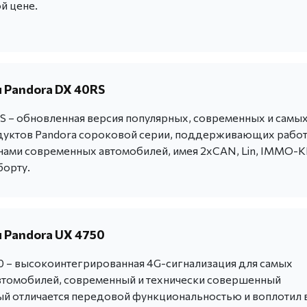
й цене.
 Pandora DX 40RS
S – обновленная версия популярных, современных и самы
уктов Pandora сороковой серии, поддерживающих работ
ми современных автомобилей, имея 2хCAN, Lin, IMMO-
борту.
 Pandora UX 4750
0 – высокоинтегрированная 4G-сигнализация для самых
томобилей, современный и технически совершенный
ый отличается передовой функциональностью и воплотил 