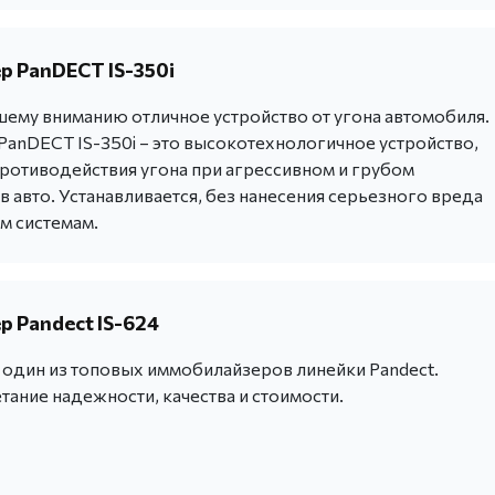
 PanDECT IS-350i
ему вниманию отличное устройство от угона автомобиля.
anDECT IS-350i – это высокотехнологичное устройство,
ротиводействия угона при агрессивном и грубом
 авто. Устанавливается, без нанесения серьезного вреда
м системам.
 Pandect IS-624
- один из топовых иммобилайзеров линейки Pandect.
ание надежности, качества и стоимости.