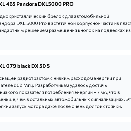
XL 465 Pandora DXL5000 PRO
дкокристаллический брелок для автомобильной
ндора DXL 5000 Pro в эстетичной корпусной части из плас
тандартным решением размещения кнопок на подвесках из
L 079 black DX 50 S
снащен радиотрактом с низким расходом энергии при
зателе 868 Мгц. Разработчикам удалось достичь
изкого показателя потребления энергии – 7 мА, что в
меньше, чем в остальных автомобильных сигнализациях. Э
гкий запуск мотора даже после очень долгой стоянки.