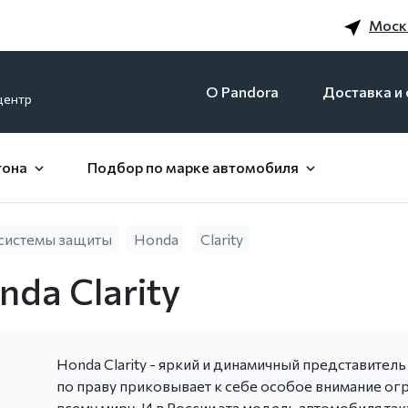
Моск
O Pandora
Доставка и 
центр
гона
Подбор по марке автомобиля
системы защиты
Honda
Clarity
da Clarity
Honda Clarity - яркий и динамичный представител
по праву приковывает к себе особое внимание о
всему миру. И в России эта модель автомобиля так