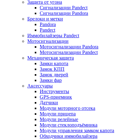
Защита от угона
Сигнализации Pandect
Сигнализации Pandora
Брелоки и метки
Pandora
Pandect
Иммобилайзеры Pandect
Мотосигнализации
Мотосигнализации Pandora
Мотосигнализации Pandect
Механическая защита
Замки капота
Замок КПП
Замок дверей
Замки фар
Аксессуары
Инструменты
GPS-приемник
Датчики
Модули моторного отсека
Модули прицепа
Модули релейные
Модули стеклоподъёмника
Модули управления замком капота
Обходчики иммобилайзера