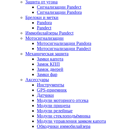
Защита от угона
Сигнализации Pandect
Сигнализации Pandora
Брелоки и метки
Pandora
Pandect
Иммобилайзеры Pandect
Мотосигнализации
Мотосигнализации Pandora
Мотосигнализации Pandect
Механическая защита
Замки капота
Замок КПП
Замок дверей
Замки фар
Аксессуары
Инструменты
GPS-приемник
Датчики
Модули моторного отсека
Модули прицепа
Модули релейные
Модули стеклоподъёмника
Модули управления замком капота
Обходчики иммобилайзера