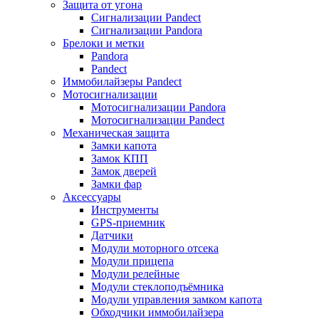
Защита от угона
Сигнализации Pandect
Сигнализации Pandora
Брелоки и метки
Pandora
Pandect
Иммобилайзеры Pandect
Мотосигнализации
Мотосигнализации Pandora
Мотосигнализации Pandect
Механическая защита
Замки капота
Замок КПП
Замок дверей
Замки фар
Аксессуары
Инструменты
GPS-приемник
Датчики
Модули моторного отсека
Модули прицепа
Модули релейные
Модули стеклоподъёмника
Модули управления замком капота
Обходчики иммобилайзера