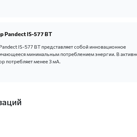
 Pandect IS-577 BT
andect IS-577 BT представляет собой инновационное
личающееся минимальным потреблением энергии. В актив
ор потребляет менее 3 мА.
заций