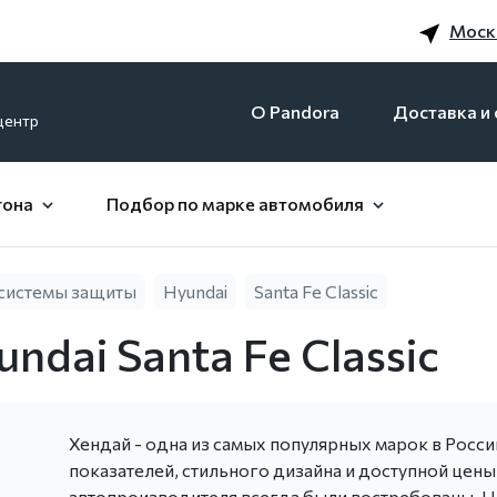
Моск
O Pandora
Доставка и 
центр
гона
Подбор по марке автомобиля
системы защиты
Hyundai
Santa Fe Classic
ndai Santa Fe Classic
Хендай - одна из самых популярных марок в Росси
показателей, стильного дизайна и доступной цен
автопроизводителя всегда были востребованы. Но