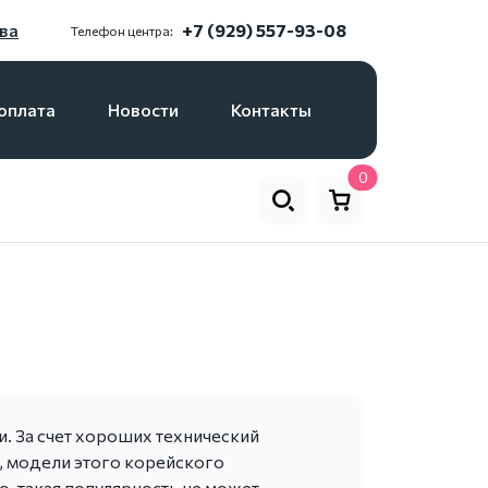
ва
+7 (929) 557-93-08
Телефон центра:
оплата
Новости
Контакты
0
и. За счет хороших технический
ы, модели этого корейского
, такая популярность не может