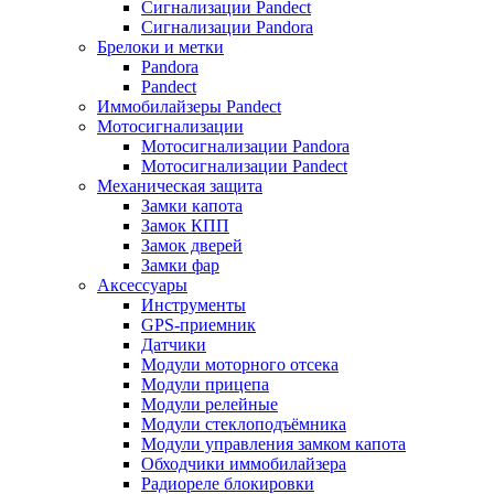
Сигнализации Pandect
Сигнализации Pandora
Брелоки и метки
Pandora
Pandect
Иммобилайзеры Pandect
Мотосигнализации
Мотосигнализации Pandora
Мотосигнализации Pandect
Механическая защита
Замки капота
Замок КПП
Замок дверей
Замки фар
Аксессуары
Инструменты
GPS-приемник
Датчики
Модули моторного отсека
Модули прицепа
Модули релейные
Модули стеклоподъёмника
Модули управления замком капота
Обходчики иммобилайзера
Радиореле блокировки