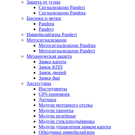
Защита от угона
Сигнализации Pandect
Сигнализации Pandora
Брелоки и метки
Pandora
Pandect
Иммобилайзеры Pandect
Мотосигнализации
Мотосигнализации Pandora
Мотосигнализации Pandect
Механическая защита
Замки капота
Замок КПП
Замок дверей
Замки фар
Аксессуары
Инструменты
GPS-приемник
Датчики
Модули моторного отсека
Модули прицепа
Модули релейные
Модули стеклоподъёмника
Модули управления замком капота
Обходчики иммобилайзера