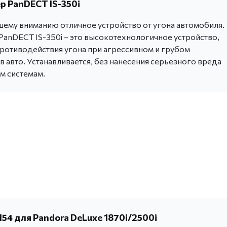
 PanDECT IS-350i
ему вниманию отличное устройство от угона автомобиля.
anDECT IS-350i – это высокотехнологичное устройство,
ротиводействия угона при агрессивном и грубом
 авто. Устанавливается, без нанесения серьезного вреда
м системам.
54 для Pandora DeLuxe 1870i/2500i