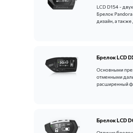
LCD D154 - дву
Брелок Pandora
дизайн, а также
Брелок LCD D
Основными преи
отменными дал
расширенный ф
Брелок LCD D
Отличие брелока