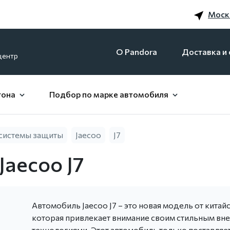
Моск
O Pandora
Доставка и 
центр
гона
Подбор по марке автомобиля
системы защиты
Jaecoo
J7
Jaecoo J7
Автомобиль Jaecoo J7 – это новая модель от кита
которая привлекает внимание своим стильным в
технологиями. Этот автомобиль только поставляет