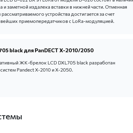
 и заметной издалека вставки в нижней части. Отменная
 рассматриваемого устройства достигается за счет
овейших приемопередатчиков с LoRa-модуляцией.
705 black для PanDECT X-2010/2050
тивный ЖК-брелок LCD DXL705 black разработан
систем Pandect X-2010 и X-2050.
стемы