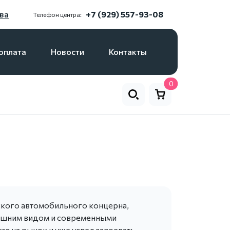
ва
+7 (929) 557-93-08
Телефон центра:
оплата
Новости
Контакты
0
йского автомобильного концерна,
нешним видом и современными
ся на рынок и уже успел завоевать