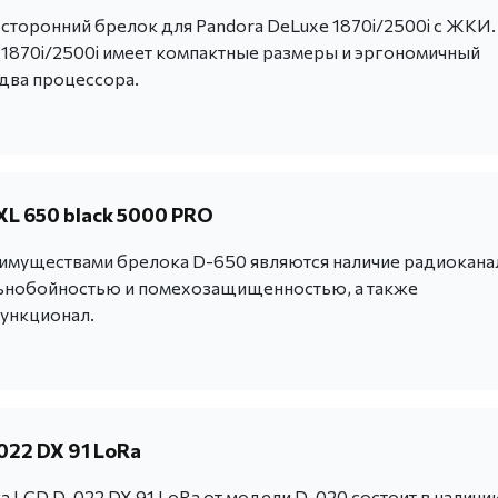
хсторонний брелок для Pandora DeLuxe 1870i/2500i с ЖКИ.
 1870i/2500i имеет компактные размеры и эргономичный
 два процессора.
XL 650 black 5000 PRO
муществами брелока D-650 являются наличие радиоканал
ьнобойностью и помехозащищенностью, а также
ункционал.
022 DX 91 LoRa
 LCD D-022 DX 91 LoRa от модели D-020 состоит в наличи