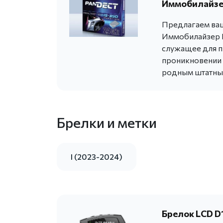
Иммобилайзер
Предлагаем ваш
Иммобилайзер P
служащее для п
проникновении в
родным штатны
Брелки и метки
I (2023-2024)
Брелок LCD D1