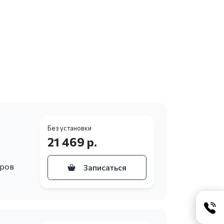
Без установки
21 469 р.
еров
Записаться