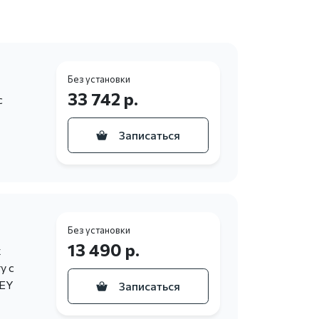
Без установки
33 742 р.
с
Записаться
Без установки
13 490 р.
х
у с
KEY
Записаться