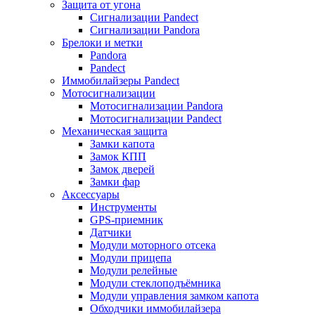
Защита от угона
Сигнализации Pandect
Сигнализации Pandora
Брелоки и метки
Pandora
Pandect
Иммобилайзеры Pandect
Мотосигнализации
Мотосигнализации Pandora
Мотосигнализации Pandect
Механическая защита
Замки капота
Замок КПП
Замок дверей
Замки фар
Аксессуары
Инструменты
GPS-приемник
Датчики
Модули моторного отсека
Модули прицепа
Модули релейные
Модули стеклоподъёмника
Модули управления замком капота
Обходчики иммобилайзера