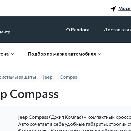
Моск
O Pandora
Доставка и 
центр
гона
Подбор по марке автомобиля
системы защиты
Jeep
Compas
ep Compass
Jeep Compass (Джип Компас) – компактный кросс
Авто сочетает в себе удобные габариты, строгий с
безопасность. Компас неприхотлив в обслуживани