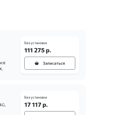
Без установки
111 275 р.
всё
Записаться
X.
Без установки
17 117 р.
4G,