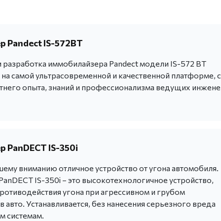
 Pandect IS-572BT
 разработка иммобилайзера Pandect модели IS-572 BT
 на самой ультрасовременной и качественной платформе, с
тнего опыта, знаний и профессионализма ведущих инжен
 PanDECT IS-350i
ему вниманию отличное устройство от угона автомобиля.
anDECT IS-350i – это высокотехнологичное устройство,
ротиводействия угона при агрессивном и грубом
 авто. Устанавливается, без нанесения серьезного вреда
м системам.