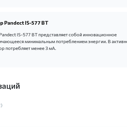
 Pandect IS-577 BT
andect IS-577 BT представляет собой инновационное
личающееся минимальным потреблением энергии. В актив
ор потребляет менее 3 мА.
заций
2)