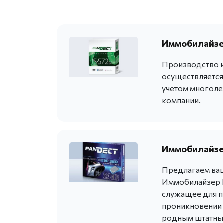
Иммобилайзер
Производство и
осуществляется
учетом многоле
компании.
Иммобилайзер
Предлагаем ваш
Иммобилайзер P
служащее для п
проникновении в
родным штатны