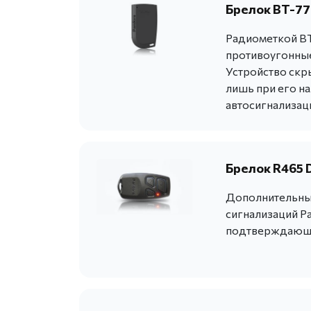
Брелок BT-77
Радиометкой BT
противоугонные
Устройство скр
лишь при его н
автосигнализац
Брелок R465 
Дополнительный
сигнализаций Pa
подтверждающи