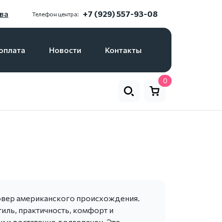
ва
+7 (929) 557-93-08
Телефон центра:
оплата
Новости
Контакты
0
овер американского происхождения.
тиль, практичность, комфорт и
и и достаточно долговечен. Это