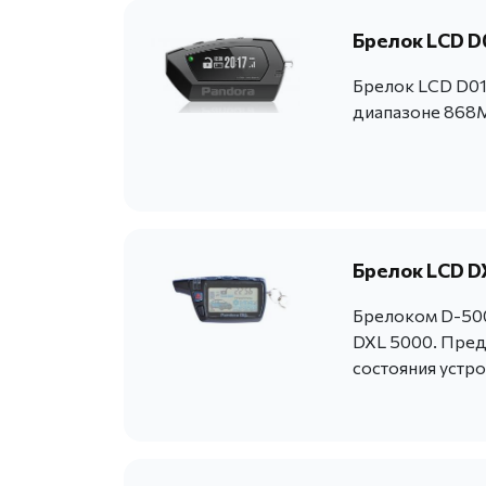
Брелок LCD D
Брелок LCD D01
диапазоне 868M
Брелок LCD D
Брелоком D-500
DXL 5000. Пред
состояния устро