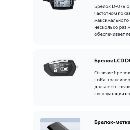
Брелок D-079 о
частотном пока
максимального н
несколько раз 
обеспечивает ле
Брелок LCD D
Отличие брелока
LoRa-трансивера
дальность связи
эксплуатации н
Брелок-метка