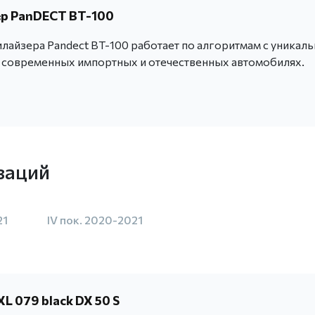
р PanDECT BT-100
айзера Pandect BT-100 работает по алгоритмам с уникал
х современных импортных и отечественных автомобилях.
заций
21
IV пок. 2020-2021
L 079 black DX 50 S