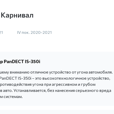
 Карнивал
21
IV пок. 2020-2021
 PanDECT IS-350i
ему вниманию отличное устройство от угона автомобиля.
anDECT IS-350i – это высокотехнологичное устройство,
ротиводействия угона при агрессивном и грубом
 авто. Устанавливается, без нанесения серьезного вреда
м системам.