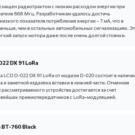
снащен радиотрактом с низким расходом энергии при
зателе 868 Мгц. Разработчикам удалось достичь
изкого показателя потребления энергии – 7 мА, что в
меньше, чем в остальных автомобильных сигнализациях. Э
гкий запуск мотора даже после очень долгой стоянки.
022 DX 91 LoRa
 LCD D-022 DX 91 LoRa от модели D-020 состоит в наличи
 и заметной издалека вставки в нижней части. Отменная
 рассматриваемого устройства достигается за счет
овейших приемопередатчиков с LoRa-модуляцией.
 BT-760 Black