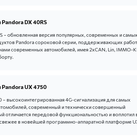
 Pandora DX 40RS
S – обновленная версия популярных, современных и самы
уктов Pandora сороковой серии, поддерживающих работ
ми современных автомобилей, имея 2хCAN, Lin, IMMO-
борту.
 Pandora UX 4750
0 – высокоинтегрированная 4G-сигнализация для самых
томобилей, современный и технически совершенный
ый отличается передовой функциональностью и воплотил 
 свежее в новейшей программно-аппаратной платформе U