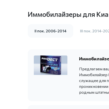
Иммобилайзеры для Киа
II пок. 2006-2014
III пок. 2014-20
Иммобилайзер
Предлагаем ваш
Иммобилайзер P
служащее для п
проникновении в
родным штатны