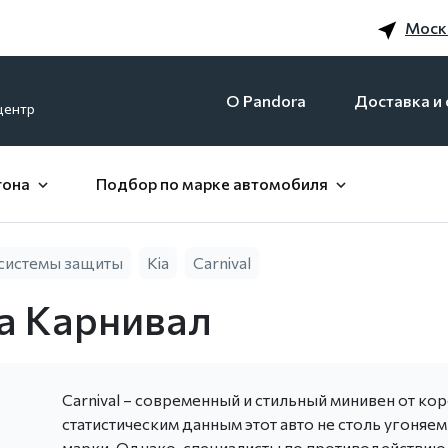
Моск
O Pandora
Доставка и 
центр
гона
Подбор по марке автомобиля
системы защиты
Kia
Carnival
а Карнивал
Carnival – современный и стильный минивен от кор
статистическим данным этот авто не столь угоняе
марки. Однако, специалисты по противодействию 