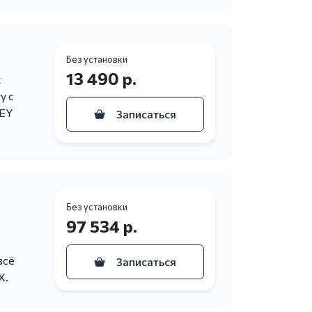
Без установки
13 490 р.
х
у с
KEY
Записаться
Без установки
97 534 р.
всё
Записаться
X.