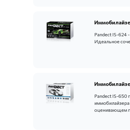
Иммобилайзер
Pandect IS-624 
Идеальное сочет
Иммобилайзер
Pandect IS-650
иммобилайзера 
оценивающем п