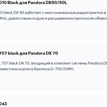
010 Black для Pandora DX90/90L
0 black DX 90 работает c многоканальным радиотрактом в
Hz, диалоговым кодом в расширенном протоколе обмен
07 black для Pandora DX 70
707 black DX 70, входящий в комплект системы Pandora D
известном корпусе брелока D-700 (Shift).
043