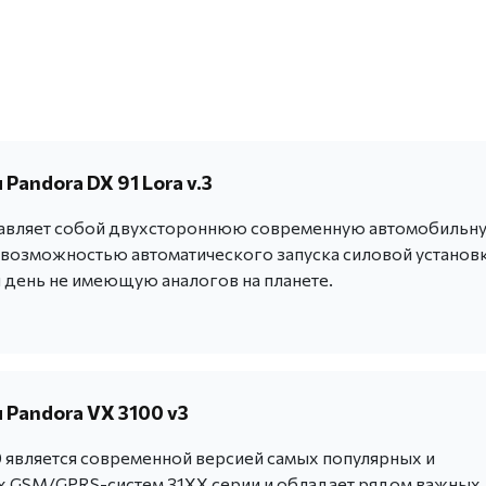
Pandora DX 91 Lora v.3
авляет собой двухстороннюю современную автомобильн
 возможностью автоматического запуска силовой установк
 день не имеющую аналогов на планете.
 Pandora VX 3100 v3
0 является современной версией самых популярных и
 GSM/GPRS-систем 31ХХ серии и обладает рядом важных