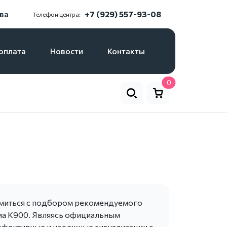
ва
+7 (929) 557-93-08
Телефон центра:
оплата
Новости
Контакты
0
омиться с подбором рекомендуемого
иа К900. Являясь официальным
ффективные и надежные сигнализации с