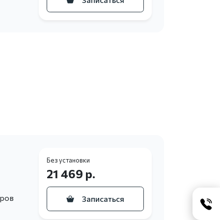
Без установки
21 469 р.
еров
Записаться