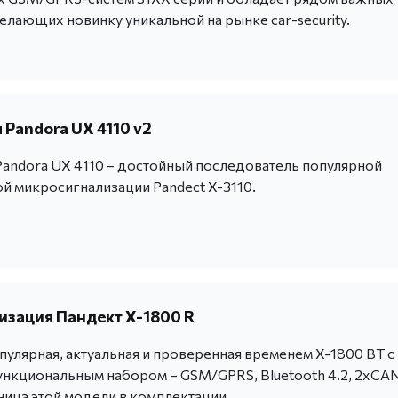
лающих новинку уникальной на рынке car-security.
Pandora UX 4110 v2
andora UX 4110 – достойный последователь популярной
й микросигнализации Pandect X-3110.
зация Пандект X-1800 R
опулярная, актуальная и проверенная временем X-1800 BT с
кциональным набором – GSM/GPRS, Bluetooth 4.2, 2xCAN
ица этой модели в комплектации.