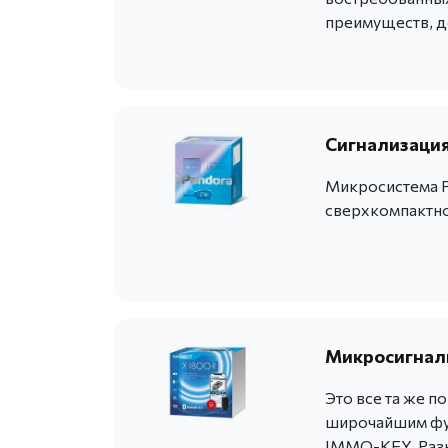
преимуществ, де
Сигнализация 
Микросистема P
сверхкомпактно
Микросигнали
Это все та же п
широчайшим фун
IMMO-KEY. Разн