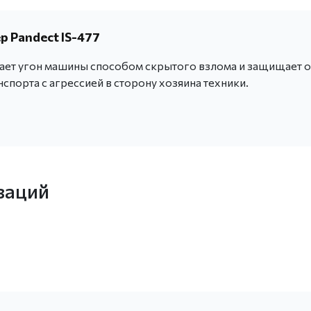
 Pandect IS-477
ет угон машины способом скрытого взлома и защищает о
нспорта с агрессией в сторону хозяина техники.
заций