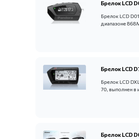
Брелок LCD D
Брелок LCD D01
диапазоне 868M
Брелок LCD D7
Брелок LCD DXL 
70, выполнен в 
Брелок LCD D