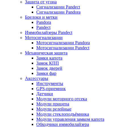
Защита от угона
Сигнализации Pandect
Сигнализации Pandora
Брелоки и метки
Pandora
Pandect
Иммобилайзеры Pandect
Мотосигнализации
Мотосигнализации Pandora
Мотосигнализации Pandect
Механическая защита
Замки капота
Замок КПП
Замок дверей
Замки фар
Аксессуары
Инструменты
GPS-приемник
Датчики
Модули моторного отсека
Модули прицепа
Модули релейные
Модули стеклоподъёмника
Модули управления замком капота
Обходчики иммобилайзера