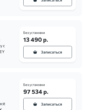
Без установки
13 490 р.
х
у с
KEY
Записаться
Без установки
97 534 р.
всё
Записаться
X.