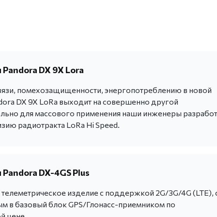
 Pandora DX 9X Lora
вязи, помехозащищенности, энергопотреблению в новой
dora DX 9X LoRa выходит на совершенно другой
льно для массового применения наши инженеры разрабо
зию радиотракта LoRa Hi Speed.
 Pandora DX-4GS Plus
телеметрическое изделие с поддержкой 2G/3G/4G (LTE), 
м в базовый блок GPS/Глонасс-приемником по
й цене.