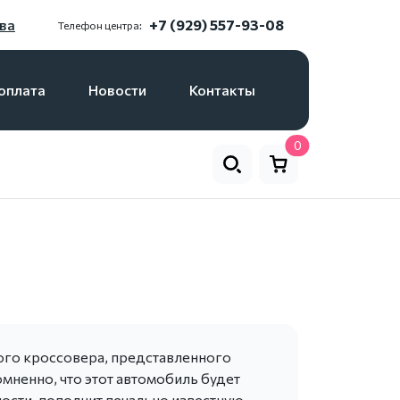
ва
+7 (929) 557-93-08
Телефон центра:
оплата
Новости
Контакты
0
ного кроссовера, представленного
мненно, что этот автомобиль будет
ности, пополнит печально известную