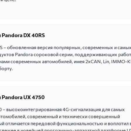
 Pandora DX 40RS
S – обновленная версия популярных, современных и самы
уктов Pandora сороковой серии, поддерживающих работ
ми современных автомобилей, имея 2хCAN, Lin, IMMO-
борту.
 Pandora UX 4750
0 – высокоинтегрированная 4G-сигнализация для самых
томобилей, современный и технически совершенный
ый отличается передовой функциональностью и воплотил 
 свежее в новейшей программно-аппаратной платформе U