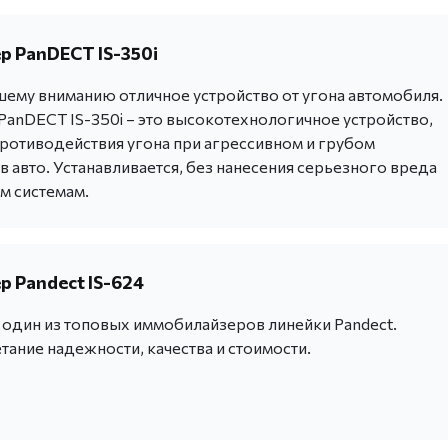
 PanDECT IS-350i
ему вниманию отличное устройство от угона автомобиля.
anDECT IS-350i – это высокотехнологичное устройство,
ротиводействия угона при агрессивном и грубом
 авто. Устанавливается, без нанесения серьезного вреда
м системам.
 Pandect IS-624
- один из топовых иммобилайзеров линейки Pandect.
ание надежности, качества и стоимости.