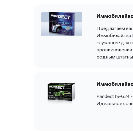
Иммобилайзер
Предлагаем ваш
Иммобилайзер P
служащее для п
проникновении в
родным штатны
Иммобилайзер
Pandect IS-624 
Идеальное сочет