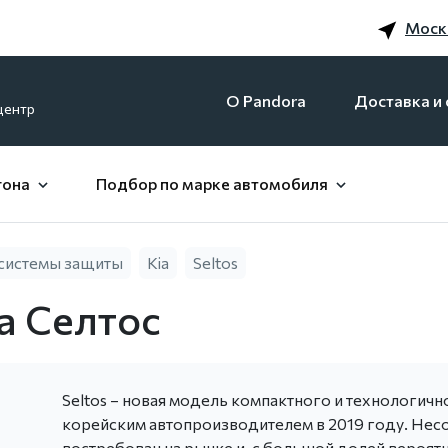
Моск
O Pandora
Доставка и 
центр
гона
Подбор по марке автомобиля
системы защиты
Kia
Seltos
а Селтос
Seltos – новая модель компактного и технологич
корейским автопроизводителем в 2019 году. Несо
востребован на рынке и, с большой долей вероят