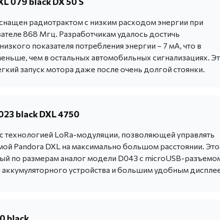
L 079 black DX 50 S
снащен радиотрактом с низким расходом энергии при
зателе 868 Мгц. Разработчикам удалось достичь
изкого показателя потребления энергии – 7 мА, что в
меньше, чем в остальных автомобильных сигнализациях. Э
гкий запуск мотора даже после очень долгой стоянки.
023 black DXL 4750
 с технологией LoRa-модуляции, позволяющей управлять
мой Pandora DXL на максимально большом расстоянии. Это
ый по размерам аналог модели D043 с microUSB-разъемо
 аккумуляторного устройства и большим удобным диспле
0 black