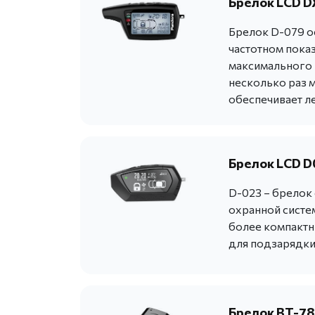
Брелок LCD DX
Брелок D-079 о
частотном пока
максимального н
несколько раз 
обеспечивает ле
Брелок LCD D
D-023 – брелок
охранной систе
более компактн
для подзарядки
Брелок BT-78