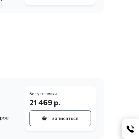
Без установки
21 469 р.
еров
Записаться