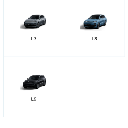
L7
L8
L9