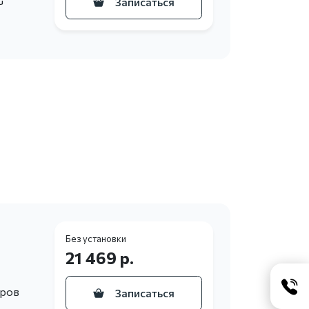
G
Записаться
Без установки
21 469 р.
еров
Записаться