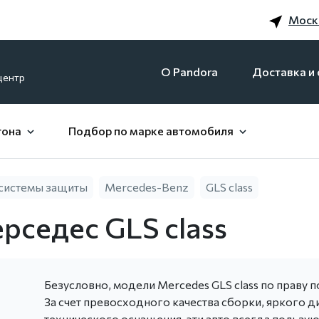
Моск
O Pandora
Доставка и 
центр
гона
Подбор по марке автомобиля
системы защиты
Mercedes-Benz
GLS class
рседес GLS class
Безусловно, модели Mercedes GLS class по праву 
За счет превосходного качества сборки, яркого д
технического оснащения, эти авто всегда пользую