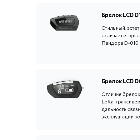
Брелок LCD D
Стильный, эсте
отличается эрг
Пандора D-010 
Брелок LCD D
Отличие брелока
LoRa-трансивера
дальность связи
эксплуатации н