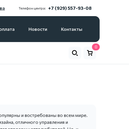
ва
+7 (929) 557-93-08
Телефон центра:
оплата
Новости
Контакты
0
популярны и востребованы во всем мире.
изайна, отличного управления и
тся спросом у автолюбителей. Но, к