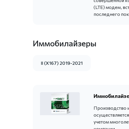
совершенной ко
(LTE) модем, в
последнего поко
Иммобилайзеры
II (X167) 2019-2021
Иммобилайзер
Производство и
осуществляется
учетом многоле
компании.