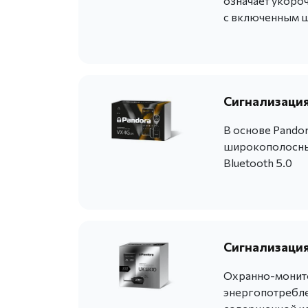
означает укоро
с включенным 
Сигнализация
В основе Pandor
широкополосны
Bluetooth 5.0
Сигнализация
Охранно-монито
энергопотребле