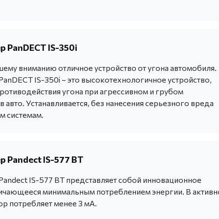
 PanDECT IS-350i
ему вниманию отличное устройство от угона автомобиля.
anDECT IS-350i – это высокотехнологичное устройство,
ротиводействия угона при агрессивном и грубом
 авто. Устанавливается, без нанесения серьезного вреда
м системам.
 Pandect IS-577 BT
andect IS-577 BT представляет собой инновационное
личающееся минимальным потреблением энергии. В актив
ор потребляет менее 3 мА.