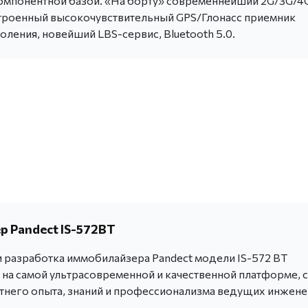
мпонентной базой. «На борту» современнейший 2G/3G/4
строенный высокочувствительный GPS/Глонасс приемник
ления, новейший LBS-сервис, Bluetooth 5.0.
 Pandect IS-572BT
 разработка иммобилайзера Pandect модели IS-572 BT
 на самой ультрасовременной и качественной платформе, с
тнего опыта, знаний и профессионализма ведущих инжен