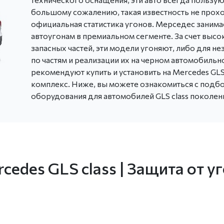
большому сожалению, такая известность не прох
официальная статистика угонов. Мерседес заним
автоугонам в премиальном сегменте. За счет высоко
запасных частей, эти модели угоняют, либо для н
по частям и реализации их на черном автомобиль
рекомендуют купить и установить на Mercedes GL
комплекс. Ниже, вы можете ознакомиться с подб
оборудования для автомобилей GLS class поколения
edes GLS class | Защита от у