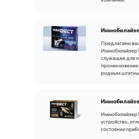
Иммобилайзер
Предлагаем ваш
Иммобилайзер P
служащее для п
проникновении в
родным штатны
Иммобилайзер
Иммобилайзер P
устройство, от
состоянии приб