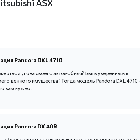
tsubishi ASX
ация Pandora DXL 4710
 жертвой угона своего автомобиля? Быть уверенным в
оего ценного имущества? Тогда модель Pandora DXL 4710 
что вам нужно.
ация Pandora DX 40R
 – обновленная версия популярных, современных и самых