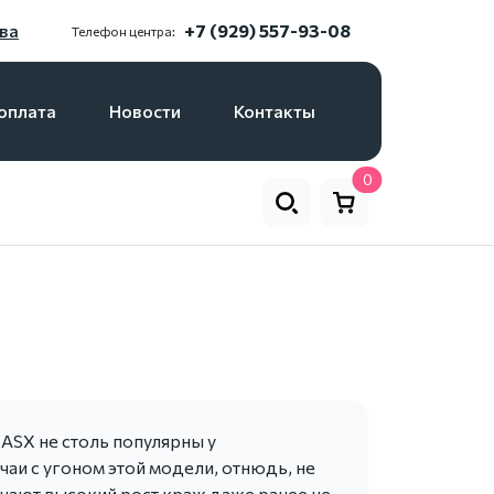
ва
+7 (929) 557-93-08
Телефон центра:
оплата
Новости
Контакты
0
ASX не столь популярны у
аи с угоном этой модели, отнюдь, не
чают высокий рост краж даже ранее не