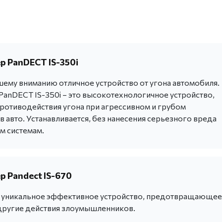
 PanDECT IS-350i
ему вниманию отличное устройство от угона автомобиля.
anDECT IS-350i – это высокотехнологичное устройство,
ротиводействия угона при агрессивном и грубом
 авто. Устанавливается, без нанесения серьезного вреда
м системам.
 Pandect IS-670
 - уникальное эффективное устройство, предотвращающее
другие действия злоумышленников.