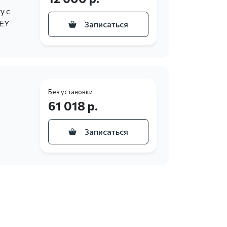
у с
KEY
Записаться
Без установки
61 018 р.
Записаться