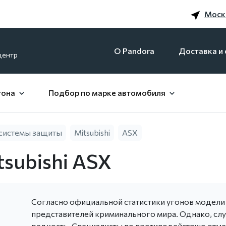
Моск
O Pandora
Доставка и 
центр
гона
Подбор по марке автомобиля
системы защиты
Mitsubishi
ASX
subishi ASX
Согласно официальной статистики угонов модели 
представителей криминального мира. Однако, случ
редкость. Специалисты по противодействию отме