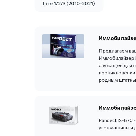
I +re 1/2/3 (2010-2021)
Иммобилайзер
Предлагаем ваш
Иммобилайзер P
служащее для п
проникновении в
родным штатны
Иммобилайзер
Pandect IS-670
угон машины и 