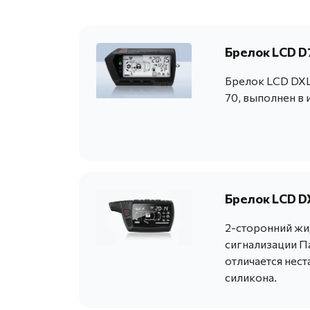
Брелок LCD D7
Брелок LCD DXL 
70, выполнен в 
Брелок LCD D
2-сторонний жи
сигнализации Па
отличается нес
силикона.