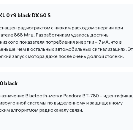
L 079 black DX 50 S
снащен радиотрактом с низким расходом энергии при
зателе 868 Мгц. Разработчикам удалось достичь
изкого показателя потребления энергии – 7 мА, что в
меньше, чем в остальных автомобильных сигнализациях. Э
гкий запуск мотора даже после очень долгой стоянки.
0 black
азначение Bluetooth-метки Pandora BT-780 – идентифика
ивоугонной системы по выделенному и защищенному
ким алгоритмом радиоканалу связи.