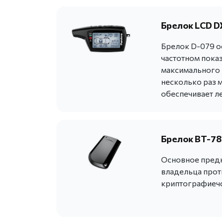
Брелок LCD DX
Брелок D-079 о
частотном пока
максимального н
несколько раз 
обеспечивает ле
Брелок BT-78
Основное предн
владельца прот
криптографиечс