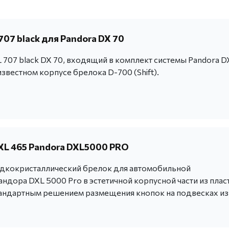
07 black для Pandora DX 70
707 black DX 70, входящий в комплект системы Pandora D
известном корпусе брелока D-700 (Shift).
XL 465 Pandora DXL5000 PRO
дкокристаллический брелок для автомобильной
ндора DXL 5000 Pro в эстетичной корпусной части из плас
тандартным решением размещения кнопок на подвесках из