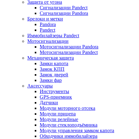
Защита от угона
Сигнализации Pandect
Сигнализации Pandora
Брелоки и метки
Pandora
Pandect
Иммобилайзеры Pandect
Мотосигнализации
Мотосигнализации Pandora
Мотосигнализации Pandect
Механическая защита
Замки капота
Замок КПП
Замок дверей
Замки фар
Аксессуары
Инструменты
GPS-приемник
Датчики
Модули моторного отсека
Модули прицепа
Модули релейные
Модули стеклоподъёмника
Модули управления замком капота
Обходчики иммобилайзера