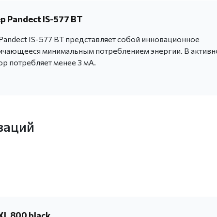
 Pandect IS-577 BT
andect IS-577 BT представляет собой инновационное
личающееся минимальным потреблением энергии. В актив
ор потребляет менее 3 мА.
заций
L 800 black