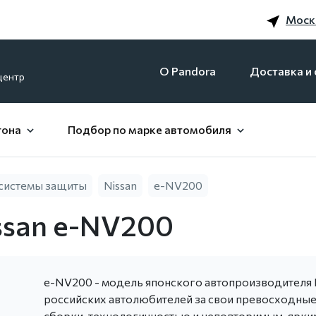
Моск
O Pandora
Доставка и 
центр
гона
Подбор по марке автомобиля
системы защиты
Nissan
e-NV200
ssan e-NV200
e-NV200 - модель японского автопроизводителя Ni
российских автолюбителей за свои превосходные 
сборки, технологичностью и неповторимым, ярким 