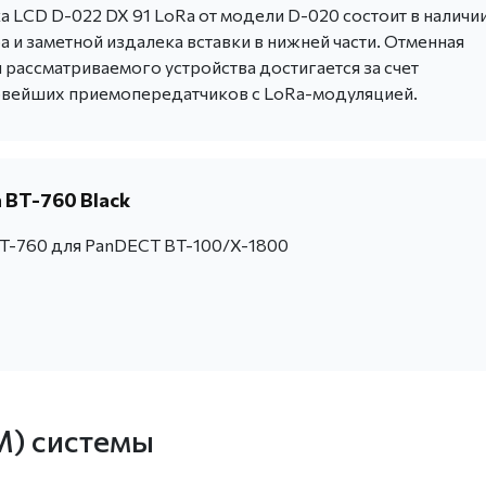
 LCD D-022 DX 91 LoRa от модели D-020 состоит в наличи
 и заметной издалека вставки в нижней части. Отменная
 рассматриваемого устройства достигается за счет
овейших приемопередатчиков с LoRa-модуляцией.
 BT-760 Black
T-760 для PanDECT BT-100/X-1800
M) системы