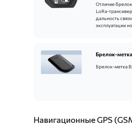
Отличие брелока
LoRa-трансивера
дальность связи
эксплуатации н
Брелок-метка
Брелок-метка B
Навигационные GPS (GS