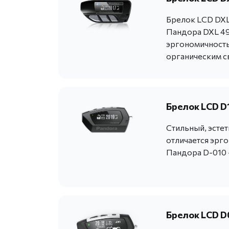
Брелок LCD DXL 
Пандора DXL 49
эргономичность
органическим с
Брелок LCD D
Стильный, эсте
отличается эрг
Пандора D-010 
Брелок LCD D