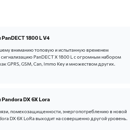
 PanDECT 1800 L V4
шему вниманию топовую и испытанную временем
сигнализацию PanDECT X 1800 L с огромным набором
как GPRS, GSM, Can, Immo Key и множеством других.
 Pandora DX 6X Lora
вязи, помехозащищенности, энергопотреблению в новой
dora DX 6X LoRa выходит на совершенно другой уровень.