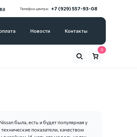
ва
+7 (929) 557-93-08
Телефон центра:
оплата
Новости
Контакты
0
ssan была, есть и будет популярная у
технические показатели, качеством
дизайном. И, хоть эта модель не так