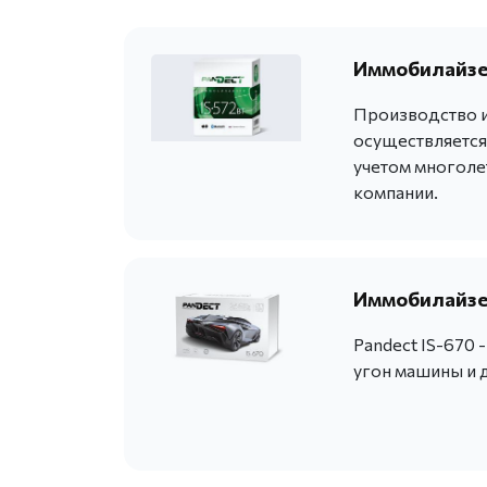
Иммобилайзер
Производство и
осуществляется
учетом многоле
компании.
Иммобилайзер
Pandect IS-670
угон машины и 